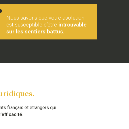
Nous savons que votre asolution
est susceptible d’être
introuvable
sur les sentiers battus
.
,
uridiques.
ts français et étrangers qui
’efficacité
.