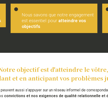
Nous savons que notre engagement
s
.
est essentiel pour
atteindre vos
objectifs
.
Notre objectif est d'atteindre le vôtre
ant et en anticipant vos problèmes j
 peuvent aussi s’appuyer sur un réseau informel de correspondan
nos
convictions et nos exigences de qualité relationnelle et d