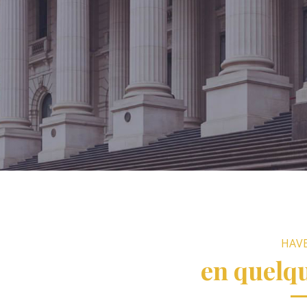
HAV
en quelq