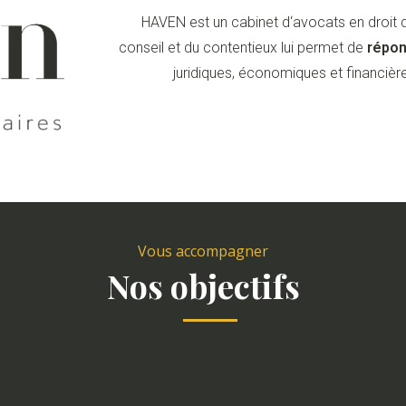
HAVEN est un cabinet d‘avocats en droit de
conseil et du contentieux lui permet de
répon
juridiques, économiques et financière
Vous accompagner
Nos objectifs