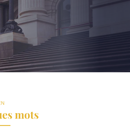
EN
ues mots