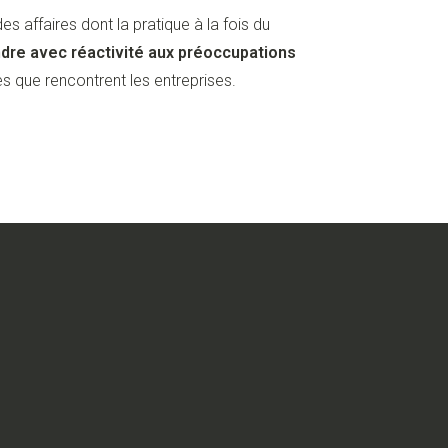
s affaires dont la pratique à la fois du
dre avec réactivité aux préoccupations
s que rencontrent les entreprises.